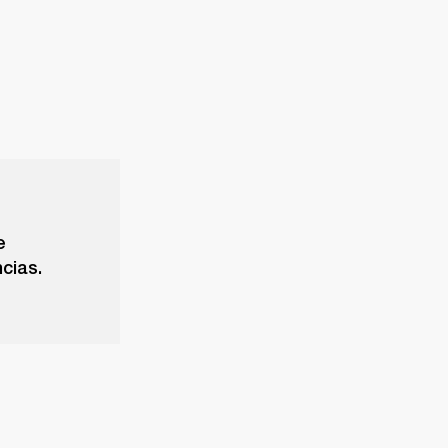
e
cias.