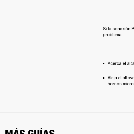
Si la conexión 
problema.
Acerca el al
Aleja el alta
hornos micro
MÁS GUÍAS