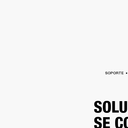
AMPLIFICADORES
ALTAVOCES
Omitir
al
chat
SOPORTE
SOLU
SE C