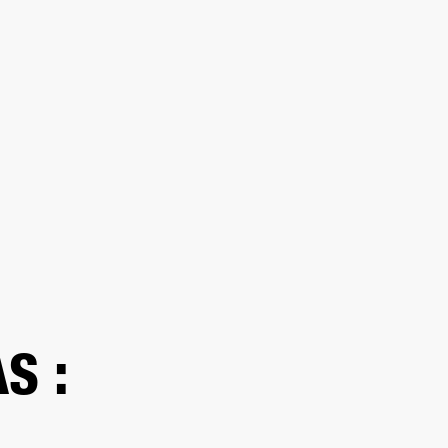
MBRESÍA
ENCUENTRA UN DISTRIBUIDOR
OUTLET
ONDICIONADOS
SOPORTE
S :