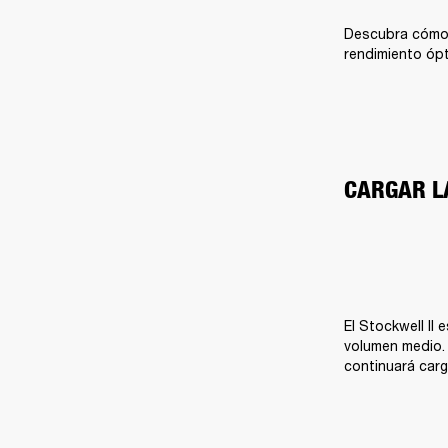
Descubra cómo c
rendimiento óp
CARGAR L
El Stockwell II
volumen medio. P
continuará car