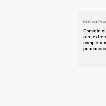
RESPUESTA C
Conecta el 
otro extre
completame
permanece