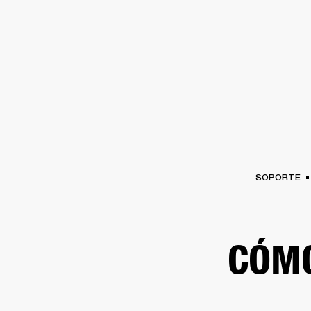
AMPLIFICADORES
ALTAVOCES
Omitir
al
chat
SOPORTE
CÓM