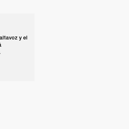
altavoz y el
á
a