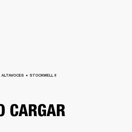
SOLUCIONES EMPRESARIALES
ME
AURICULARES
BATERÍAS
ROPA
BACKSTAGE
MARSHALL RECORDS
REAC
ALTAVOCES
STOCKWELL II
O CARGAR