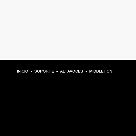
INICIO
SOPORTE
ALTAVOCES
MIDDLETON
TU PASE A PRIMERA FILA
Regístrate y consigue: