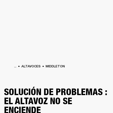
SOLUCIONES EMPRESARIALES
MEMB
RICULARES
BATERÍAS
ROPA
BACKSTAGE
MARSHALL RECORDS
REACOND
...
ALTAVOCES
MIDDLETON
SOLUCIÓN DE PROBLEMAS :
EL ALTAVOZ NO SE
ENCIENDE