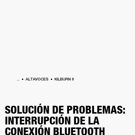
SOLUCIONES EMPRESARIALES
MEMB
RICULARES
BATERÍAS
ROPA
BACKSTAGE
MARSHALL RECORDS
REACOND
...
ALTAVOCES
KILBURN II
SOLUCIÓN DE PROBLEMAS:
INTERRUPCIÓN DE LA
CONEXIÓN BLUETOOTH