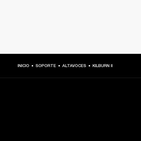
INICIO
SOPORTE
ALTAVOCES
KILBURN II
TU PASE A PRIMERA FILA
Regístrate y consigue: