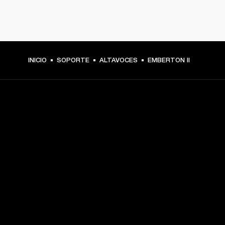
INICIO
SOPORTE
ALTAVOCES
EMBERTON II
TU PASE A PRIMERA FILA
Regístrate y consigue:
10 % de descuento en tu primera compra en 
marshall.com. Consulta las exclusiones 
aquí
.
Alertas sobre lanzamientos de productos, ofertas 