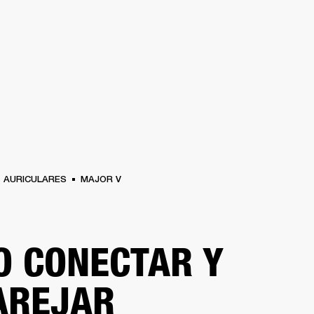
SOLUCIONES EMPRESARIALES
ME
AURICULARES
BATERÍAS
ROPA
BACKSTAGE
MARSHALL RECORDS
REAC
AURICULARES
MAJOR V
 CONECTAR Y
AREJAR