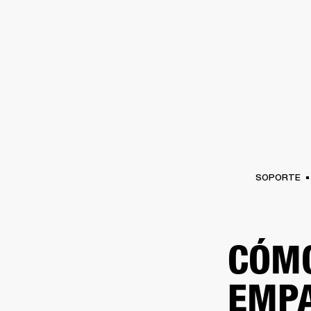
AMPLIFICADORES
ALTAVOCES
Omitir
al
chat
SOPORTE
CÓMO
EMP