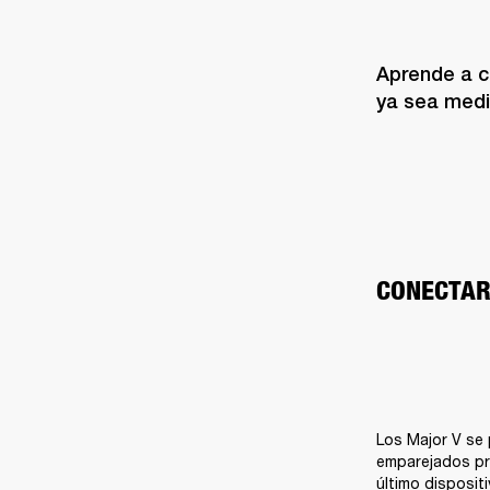
Aprende a co
ya sea medi
CONECTAR
Los Major V se 
emparejados pre
último disposit