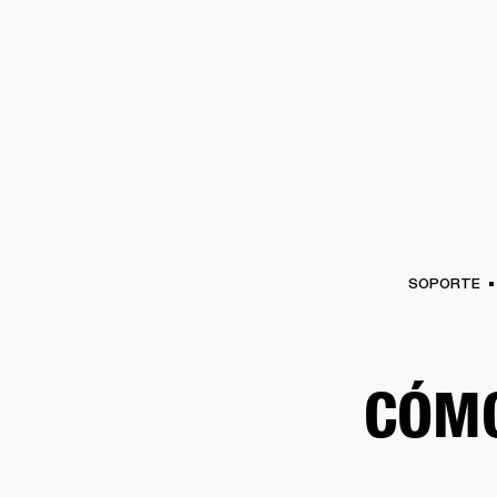
AMPLIFICADORES
ALTAVOCES
Omitir
al
chat
SOPORTE
CÓM