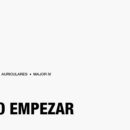
SOLUCIONES EMPRESARIALES
ME
AURICULARES
BATERÍAS
ROPA
BACKSTAGE
MARSHALL RECORDS
REAC
AURICULARES
MAJOR IV
O EMPEZAR