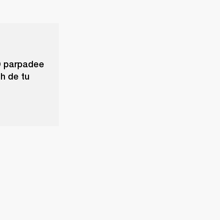
D parpadee
th de tu