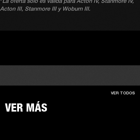
*
La oferta solo es válida para Acton IV, Stanmore IV, 
Acton III, Stanmore III y Woburn III.
VER TODOS
VER MÁS