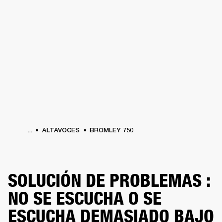
SOLUCIONES EMPRESARIALES
MEMB
TAVOCES
AURICULARES
BATERÍAS
BACKSTAGE
MARSHALL RECORDS
HEN
...
ALTAVOCES
BROMLEY 750
SOLUCIÓN DE PROBLEMAS :
NO SE ESCUCHA O SE
ESCUCHA DEMASIADO BAJO