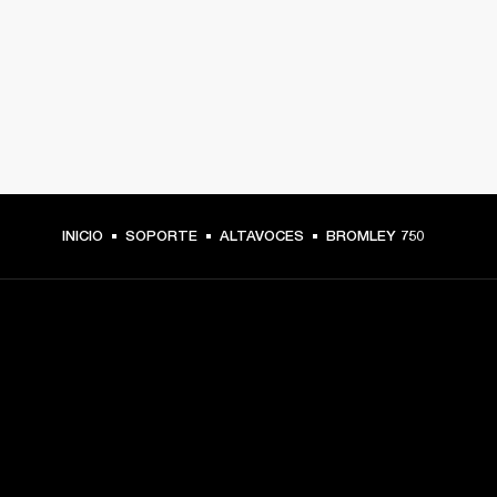
INICIO
SOPORTE
ALTAVOCES
BROMLEY 750
TU PASE A PRIMERA FILA
Regístrate y consigue: