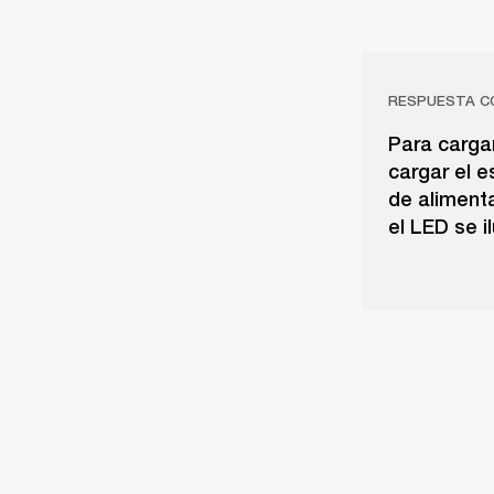
RESPUESTA C
Para cargar
cargar el e
de aliment
el LED se i