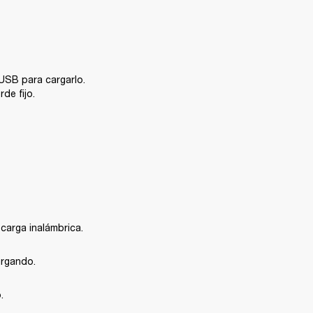
USB para cargarlo. 
de fijo.
carga inalámbrica.
argando.
.