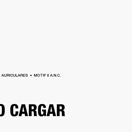
SOLUCIONES EMPRESARIALES
MEMBRESÍA
ENC
AURICULARES
BATERÍAS
BACKSTAGE
MARSHALL RECORDS
HENDRIX
SO
AURICULARES
MOTIF II A.N.C.
O CARGAR