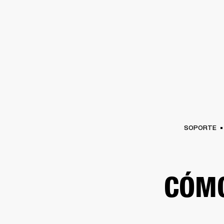
AMPLIFICADORES
ALTAVOCES
Omitir
al
chat
SOPORTE
CÓM