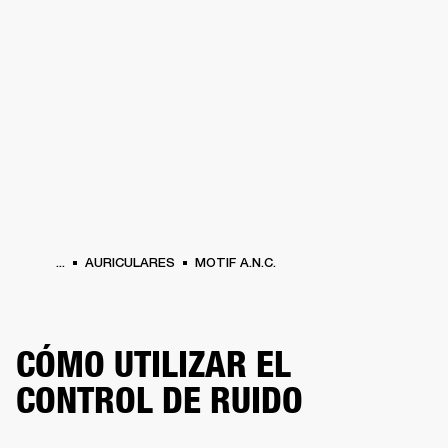
SOLUCIONES EMPRESARIALES
MEMB
TAVOCES
AURICULARES
BATERÍAS
BACKSTAGE
MARSHALL RECORDS
HEN
...
AURICULARES
MOTIF A.N.C.
CÓMO UTILIZAR EL
CONTROL DE RUIDO