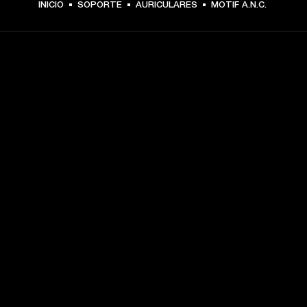
INICIO
SOPORTE
AURICULARES
MOTIF A.N.C.
TU PASE A PRIMERA FILA
Regístrate y consigue:
10 % de descuento en tu primera compra en 
marshall.com. Consulta las exclusiones 
aquí
.
Alertas sobre lanzamientos de productos, ofertas 
personalizadas y eventos 