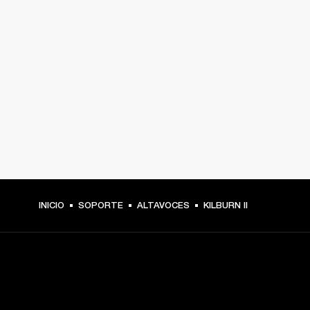
INICIO
SOPORTE
ALTAVOCES
KILBURN II
TU PASE A PRIMERA FILA