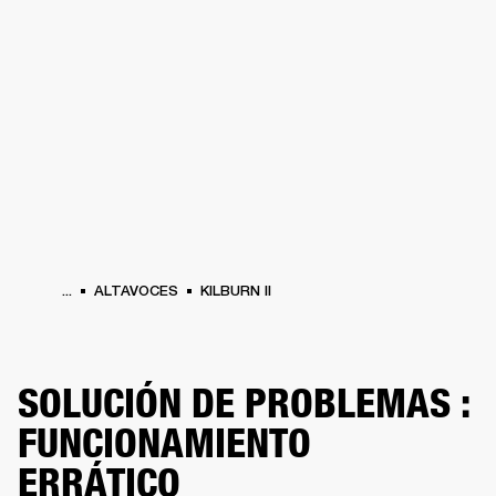
SOLUCIONES EMPRESARIALES
MEMB
DORES
ALTAVOCES
AURICULARES
BATERÍAS
ROPA
BACKSTAGE
MARSHAL
...
ALTAVOCES
KILBURN II
SOLUCIÓN DE PROBLEMAS :
FUNCIONAMIENTO
ERRÁTICO