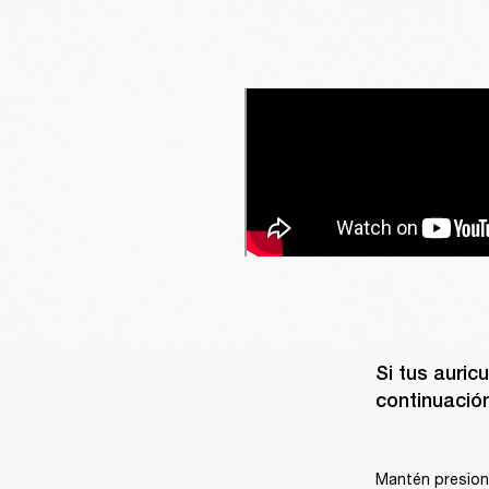
Si tus auric
continuación.
Mantén presiona