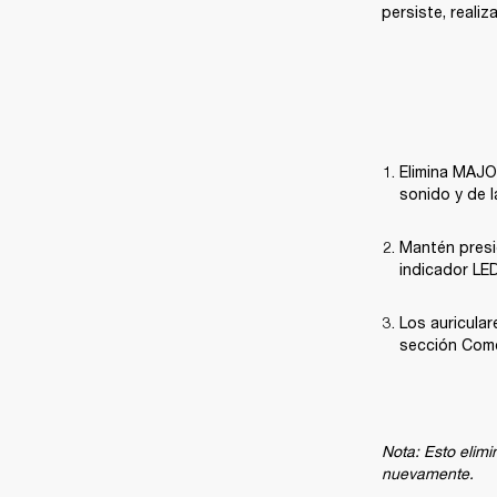
persiste, realiz
Elimina MAJOR
sonido y de l
Mantén presi
indicador LE
Los auricular
sección Com
Nota: Esto elimi
nuevamente.