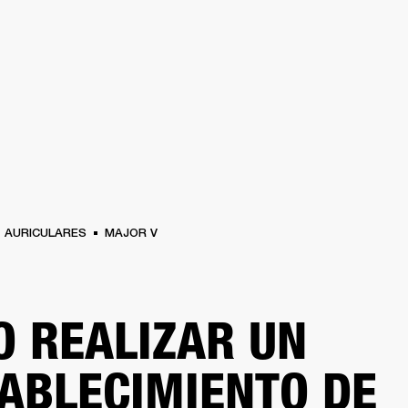
SOLUCIONES EMPRESARIALES
MEMBRESÍA
ENCUENTRA UN 
AURICULARES
BATERÍAS
ROPA
BACKSTAGE
MARSHALL RECORDS
SOPO
AURICULARES
MAJOR V
 REALIZAR UN
ABLECIMIENTO DE