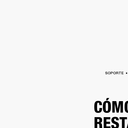
AMPLIFICADORES
ALTAVOCES
Omitir
al
chat
SOPORTE
CÓMO
REST