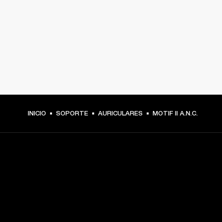
INICIO
SOPORTE
AURICULARES
MOTIF II A.N.C.
TU PASE A PRIMERA FILA
Regístrate y consigue: