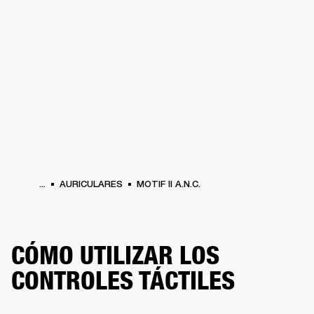
SOLUCIONES EMPRESARIALES
MEMB
TAVOCES
AURICULARES
BATERÍAS
BACKSTAGE
MARSHALL RECORDS
HEN
...
AURICULARES
MOTIF II A.N.C.
CÓMO UTILIZAR LOS
CONTROLES TÁCTILES