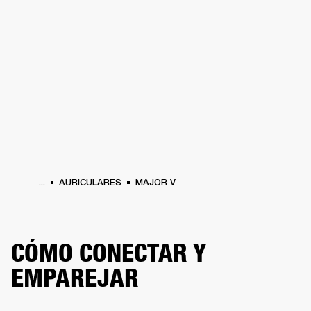
SOLUCIONES EMPRESARIALES
MEMB
TAVOCES
AURICULARES
BATERÍAS
BACKSTAGE
MARSHALL RECORDS
HEN
...
AURICULARES
MAJOR V
CÓMO CONECTAR Y
EMPAREJAR