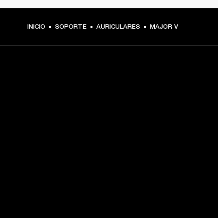
INICIO
SOPORTE
AURICULARES
MAJOR V
TU PASE A PRIMERA FILA
Regístrate y consigue:
10 % de descuento en tu primera compra en 
marshall.com. Consulta las exclusiones 
aquí
.
Alertas sobre lanzamientos de productos, ofertas 
personalizadas y eventos 