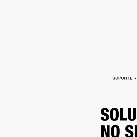
AMPLIFICADORES
ALTAVOCES
Omitir
al
chat
SOPORTE
SOLU
NO S