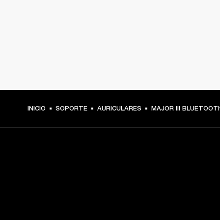
INICIO
SOPORTE
AURICULARES
MAJOR III BLUETOOT
TU PASE A PRIMERA FILA
Regístrate y consigue: