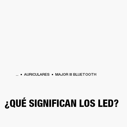
SOLUCIONES EMPRESARIALES
MEMB
TAVOCES
AURICULARES
BATERÍAS
BACKSTAGE
MARSHALL RECORDS
HEN
...
AURICULARES
MAJOR III BLUETOOTH
¿QUÉ SIGNIFICAN LOS LED?