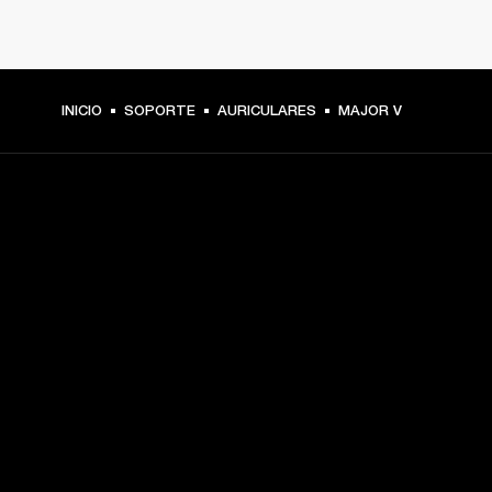
INICIO
SOPORTE
AURICULARES
MAJOR V
TU PASE A PRIMERA FILA
Regístrate y consigue:
10 % de descuento en tu primera compra en 
marshall.com. Consulta las exclusiones 
aquí
.
Alertas sobre lanzamientos de productos, ofertas 