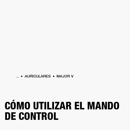
SOLUCIONES EMPRESARIALES
MEMB
DORES
ALTAVOCES
AURICULARES
BATERÍAS
ROPA
BACKSTAGE
MARSHAL
...
AURICULARES
MAJOR V
CÓMO UTILIZAR EL MANDO
DE CONTROL