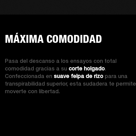
MÁXIMA COMODIDAD
Pasa del descanso a los ensayos con total 
comodidad gracias a su 
corte holgado
. 
Confeccionada en 
suave felpa de rizo
 para una 
transpirabilidad superior, esta sudadera te permite 
moverte con libertad. 