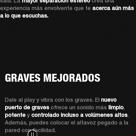
sala. La 
mayor separación estéreo
 crea una 
experiencia más envolvente que te 
acerca aún más 
a lo que escuchas.
GRAVES MEJORADOS
Dale al play y vibra con los graves. El 
nuevo 
puerto de graves
 ofrece un sonido más 
limpio
, 
potente
 y 
controlado incluso a volúmenes altos
. 
Además, puedes colocar el altavoz pegado a la 
pared con facilidad.