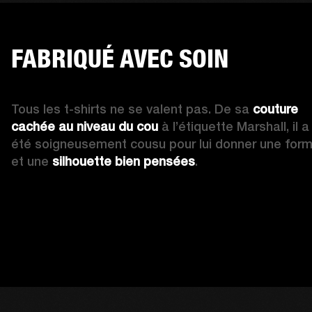
FABRIQUÉ AVEC SOIN
Tous les t-shirts ne se valent pas. De sa 
couture 
cachée au niveau du cou
 à l’étiquette Marshall, il a 
été soigneusement cousu pour lui donner une form
et une 
silhouette bien pensées
. 