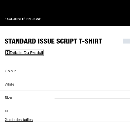
EXCLUSIVITÉ EN LIGNE
EXCLUSIVITÉ EN LIGNE
STANDARD ISSUE SCRIPT T-SHIRT
Détails Du Produit
Colour
White
Size
XXS
XS
S
M
XL
L
XL
XXL
Guide des tailles