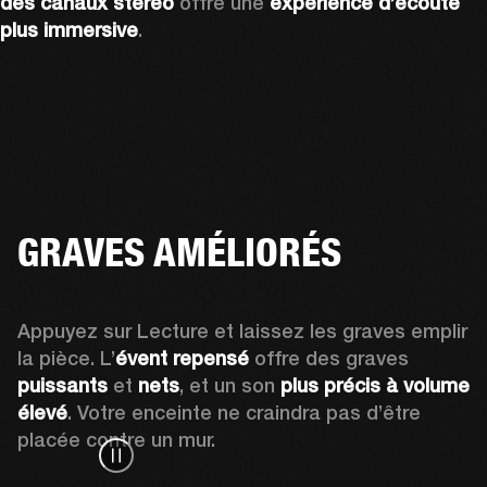
des canaux stéréo
 offre une 
expérience d’écoute 
plus immersive
.
GRAVES AMÉLIORÉS
Appuyez sur Lecture et laissez les graves emplir 
la pièce. L’
évent repensé
 offre des graves 
puissants
 et 
nets
, et un son 
plus précis à volume 
élevé
. Votre enceinte ne craindra pas d’être 
placée contre un mur.