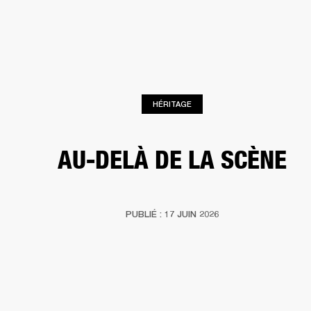
SOLUTIONS PROFESSIONNELLES
AD
EINTES
CASQUES
BATTERIES
VÊTEMENTS
BACKSTAGE
MARSHALL REC
HÉRITAGE
AU-DELÀ DE LA SCÈNE
PUBLIÉ : 17 JUIN 2026