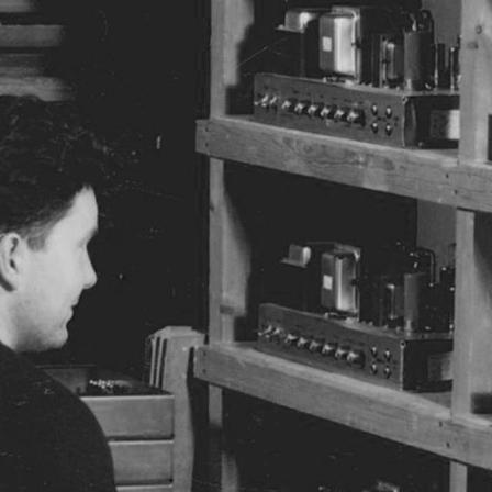
SOLUTIONS PROFESSIONNELLES
ADHÉSION
TROUVER UN 
BATTERIES
VÊTEMENTS
BACKSTAGE
MARSHALL RECORDS
ASSISTANC