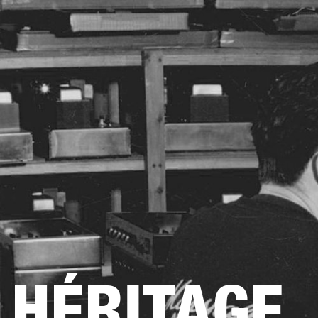
AMPLIS
ENCEINTES
CASQUES
Passer
au
chat
HÉRITAGE