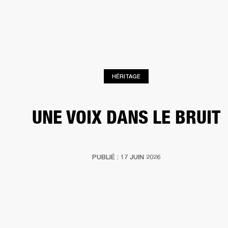
SOLUTIONS PROFESSIONNELLES
AD
EINTES
CASQUES
BATTERIES
VÊTEMENTS
BACKSTAGE
MARSHALL REC
HÉRITAGE
UNE VOIX DANS LE BRUIT
PUBLIÉ : 17 JUIN 2026