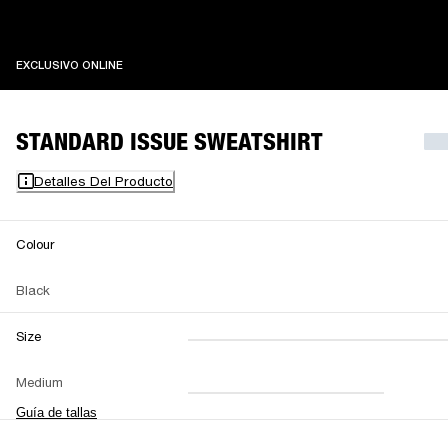
EXCLUSIVO ONLINE
EXCLUSIVO ONLINE
STANDARD ISSUE SWEATSHIRT
Detalles Del Producto
Colour
Black
Size
XXS
XS
S
M
Medium
L
XL
XXL
Guía de tallas