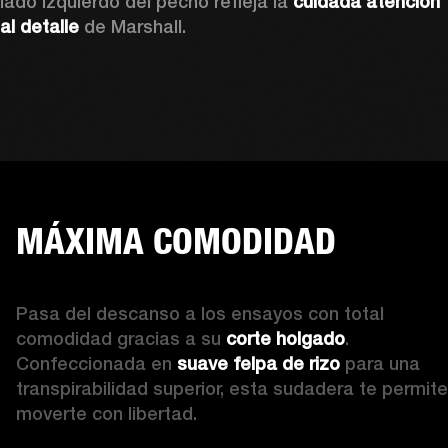
lado izquierdo del pecho refleja la 
cuidada atención 
al detalle
 de Marshall. 
MÁXIMA COMODIDAD
Pasa del descanso a los ensayos con total 
comodidad gracias a su 
corte holgado
. 
Confeccionada en 
suave felpa de rizo
 para una 
transpirabilidad superior, esta sudadera te permite 
moverte con libertad. 