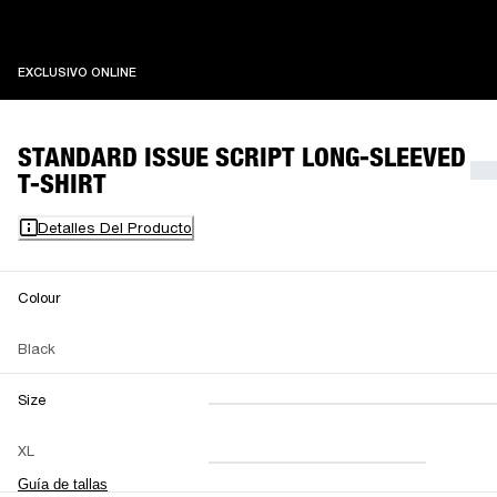
EXCLUSIVO ONLINE
EXCLUSIVO ONLINE
STANDARD ISSUE SCRIPT LONG-SLEEVED
T-SHIRT
Detalles Del Producto
Colour
Black
Size
XXS
XS
S
M
XL
L
XL
XXL
Guía de tallas