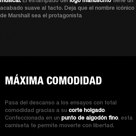
musical.
 El estampado del 
logo manuscrito 
tiene un 
acabado suave al tacto. Deja que el nombre icónico 
de Marshall sea el protagonista 
MÁXIMA COMODIDAD
Pasa del descanso a los ensayos con total 
comodidad gracias a su 
corte holgado
. 
Confeccionada en un 
punto de algodón fino
, esta 
camiseta te permite moverte con libertad. 