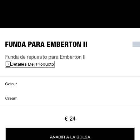
FUNDA PARA EMBERTON II
Funda de repuesto para Emberton II
Detalles Del Producto
Colour
Cream
€ 24
AÑADIR A LA BOLSA