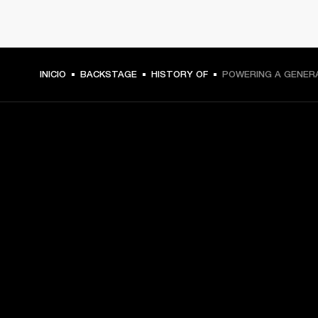
INICIO
BACKSTAGE
HISTORY OF
POWERING A GENER
TU PASE A PRIMERA FILA
Regístrate y consigue:
10 % de descuento en tu primera compra en 
marshall.com. Consulta las exclusiones 
aquí
.
Alertas sobre lanzamientos de productos, ofertas 