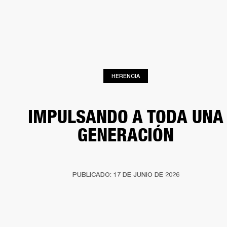
SOLUCIONES EMPRESARIALES
MEMB
DORES
ALTAVOCES
AURICULARES
BATERÍAS
ROPA
BACKSTAGE
MARSHAL
HERENCIA
IMPULSANDO A TODA UNA
GENERACIÓN
PUBLICADO: 17 DE JUNIO DE 2026