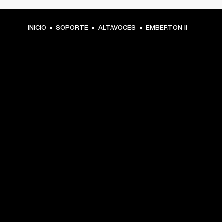
INICIO
SOPORTE
ALTAVOCES
EMBERTON II
TU PASE A PRIMERA FILA
Regístrate y consigue:
10 % de descuento en tu primera compra en 
marshall.com. Consulta las exclusiones 
aquí
.
Alertas sobre lanzamientos de productos, ofertas 
personalizadas y eventos 