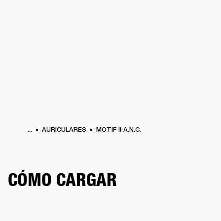
SOLUCIONES EMPRESARIALES
MEMB
DORES
ALTAVOCES
AURICULARES
BATERÍAS
ROPA
BACKSTAGE
MARSHAL
...
AURICULARES
MOTIF II A.N.C.
CÓMO CARGAR