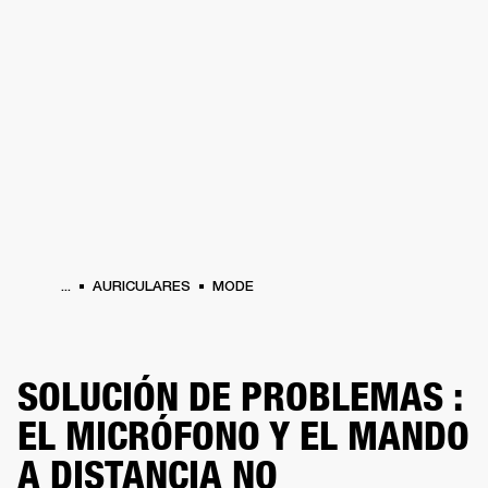
SOLUCIONES EMPRESARIALES
MEMB
DORES
ALTAVOCES
AURICULARES
BATERÍAS
ROPA
BACKSTAGE
MARSHAL
...
AURICULARES
MODE
SOLUCIÓN DE PROBLEMAS :
EL MICRÓFONO Y EL MANDO
A DISTANCIA NO