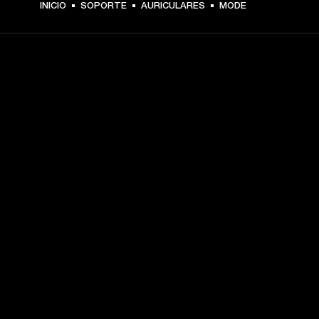
INICIO
SOPORTE
AURICULARES
MODE
TU PASE A PRIMERA FILA
Regístrate y consigue:
10 % de descuento en tu primera compra en 
marshall.com. Consulta las exclusiones 
aquí
.
Alertas sobre lanzamientos de productos, ofertas 
personalizadas y eventos 