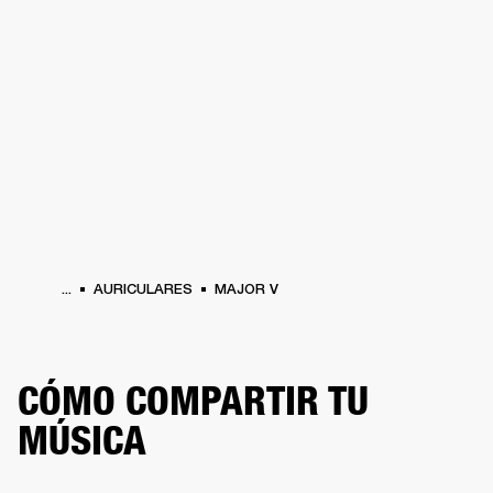
SOLUCIONES EMPRESARIALES
MEMB
DORES
ALTAVOCES
AURICULARES
BATERÍAS
ROPA
BACKSTAGE
MARSHAL
...
AURICULARES
MAJOR V
CÓMO COMPARTIR TU
MÚSICA