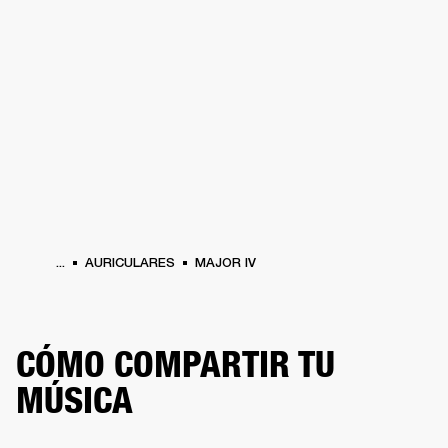
SOLUCIONES EMPRESARIALES
MEMB
DORES
ALTAVOCES
AURICULARES
BATERÍAS
ROPA
BACKSTAGE
MARSHAL
...
AURICULARES
MAJOR IV
CÓMO COMPARTIR TU
MÚSICA