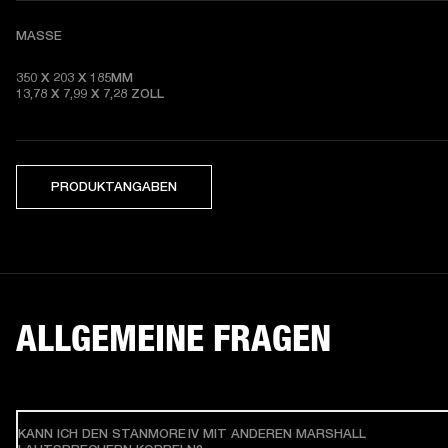
MASSE
350 X 203 X 185MM

13,78 X 7,99 X 7,28 
ZOLL
PRODUKTANGABEN
ALLGEMEINE FRAGEN
KANN ICH DEN STANMORE IV MIT ANDEREN MARSHALL