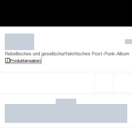
Rebellisches und gesellschaftskritisches Post-Punk-Album
Produktangaben