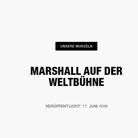
FÜR UNTERNEHMEN
MITGLIEDSCHA
PFHÖRER
SCHLAGZEUG
KLEIDUNG
BACKSTAGE
MARSHALL RECORDS
SU
UNSERE WURZELN
MARSHALL AUF DER
WELTBÜHNE
VERÖFFENTLICHT: 17. JUNI 2026