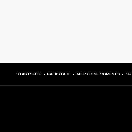
STARTSEITE
BACKSTAGE
MILESTONE MOMENTS
MA
DEIN BACKSTAGE-PASS ZU
UNSEREN NEUIGKEITEN