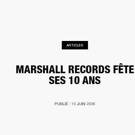
SOLUTIONS PROFESSIONNELLES
AD
CASQUES
BATTERIES
VÊTEMENTS
BACKSTAGE
MARSHALL RECORDS
HE
ARTICLES
MARSHALL RECORDS FÊTE
SES 10 ANS
PUBLIÉ : 10 JUIN 2026