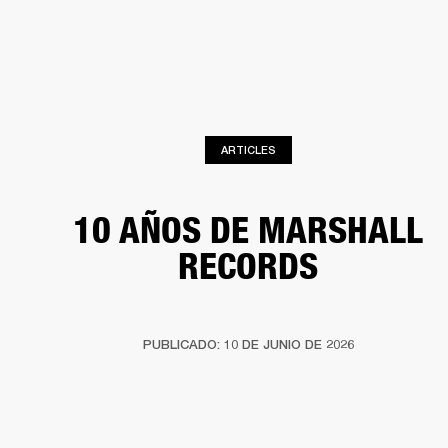
SOLUCIONES EMPRESARIALES
MEMB
TAVOCES
AURICULARES
BATERÍAS
BACKSTAGE
MARSHALL RECORDS
HEN
ARTICLES
10 AÑOS DE MARSHALL
RECORDS
PUBLICADO: 10 DE JUNIO DE 2026