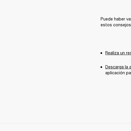
Puede haber var
estos consejos 
Realiza un re
Descarga la 
aplicación pa