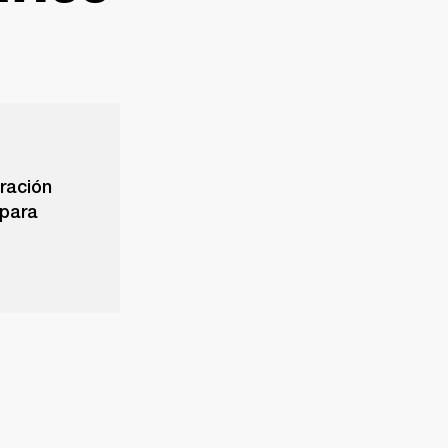
uración
 para