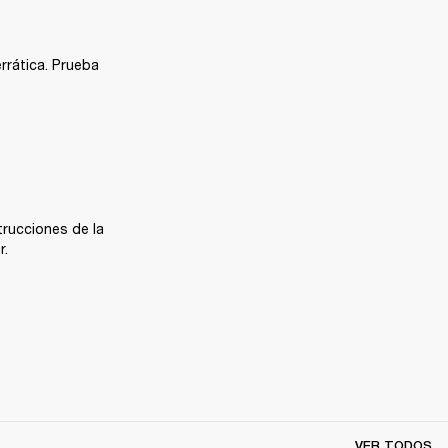
rática. Prueba 
trucciones de la 
r.
VER TODOS