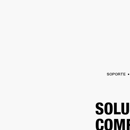
AMPLIFICADORES
ALTAVOCES
Omitir
al
chat
SOPORTE
SOLU
COMP