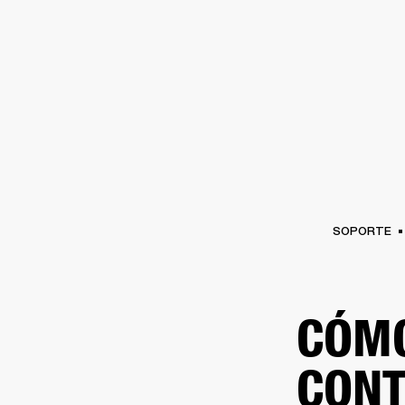
AMPLIFICADORES
ALTAVOCES
Omitir
al
chat
SOPORTE
CÓMO
CONT