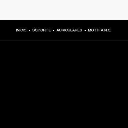
INICIO
SOPORTE
AURICULARES
MOTIF A.N.C.
TU PASE A PRIMERA FILA