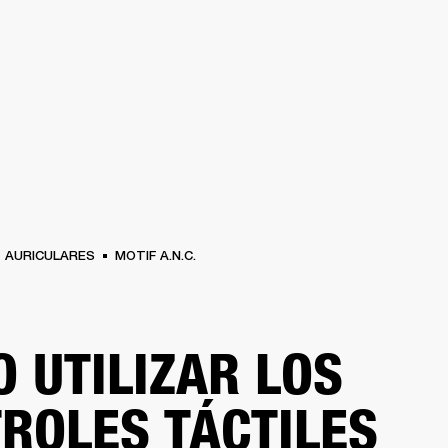
SOLUCIONES EMPRESARIALES
MEMBRESÍA
ENCUENTRA UN 
AURICULARES
BATERÍAS
ROPA
BACKSTAGE
MARSHALL RECORDS
SOPO
AURICULARES
MOTIF A.N.C.
 UTILIZAR LOS
ROLES TÁCTILES