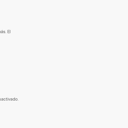
s. El 
sactivado.