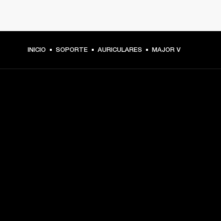
INICIO
SOPORTE
AURICULARES
MAJOR V
TU PASE A PRIMERA FILA
Regístrate y consigue:
10 % de descuento en tu primera compra en 
marshall.com. Consulta las exclusiones 
aquí
.
Alertas sobre lanzamientos de productos, ofertas 