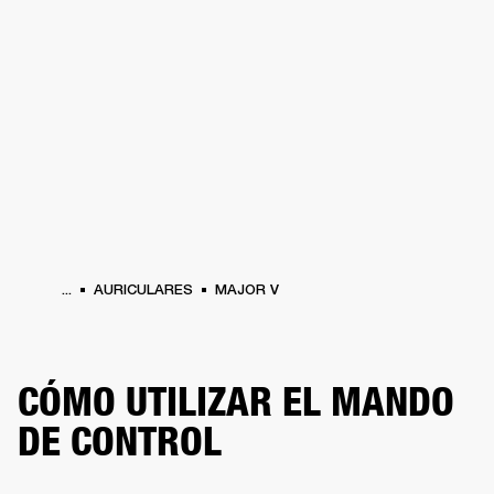
SOLUCIONES EMPRESARIALES
MEMB
DORES
ALTAVOCES
AURICULARES
BATERÍAS
ROPA
BACKSTAGE
MARSHAL
...
AURICULARES
MAJOR V
CÓMO UTILIZAR EL MANDO
DE CONTROL