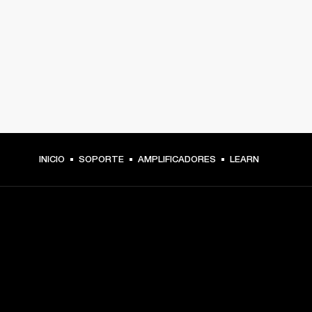
INICIO
SOPORTE
AMPLIFICADORES
LEARN
TU PASE A PRIMERA FILA
Regístrate y consigue: