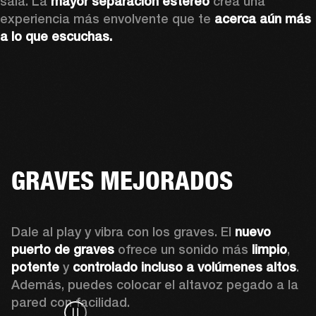
sala. La 
mayor separación estéreo
 crea una 
experiencia más envolvente que te 
acerca aún más 
a lo que escuchas.
GRAVES MEJORADOS
Dale al play y vibra con los graves. El 
nuevo 
puerto de graves
 ofrece un sonido más 
limpio
, 
potente
 y 
controlado incluso a volúmenes altos
. 
Además, puedes colocar el altavoz pegado a la 
pared con facilidad.