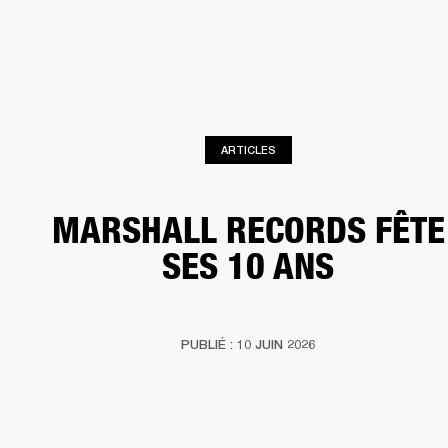
SOLUTIONS PROFESSIONNELLES
AD
EINTES
CASQUES
BATTERIES
VÊTEMENTS
BACKSTAGE
MARSHALL REC
ARTICLES
MARSHALL RECORDS FÊTE
SES 10 ANS
PUBLIÉ : 10 JUIN 2026