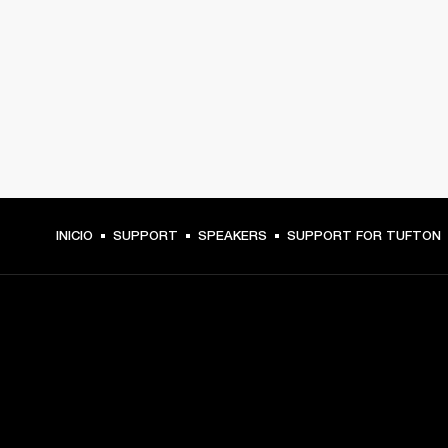
INICIO
SUPPORT
SPEAKERS
SUPPORT FOR TUFTON
TU PASE A PRIMERA FILA
Regístrate y consigue: