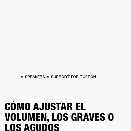
SOLUCIONES EMPRESARIALES
MEMB
TAVOCES
AURICULARES
BATERÍAS
BACKSTAGE
MARSHALL RECORDS
HEN
...
SPEAKERS
SUPPORT FOR TUFTON
CÓMO AJUSTAR EL
VOLUMEN, LOS GRAVES O
LOS AGUDOS