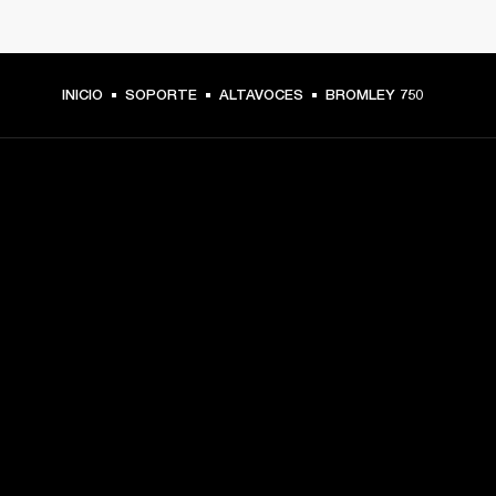
INICIO
SOPORTE
ALTAVOCES
BROMLEY 750
TU PASE A PRIMERA FILA
Regístrate y consigue:
10 % de descuento en tu primera compra en 
marshall.com. Consulta las exclusiones 
aquí
.
Alertas sobre lanzamientos de productos, ofertas 
personalizadas y eventos 