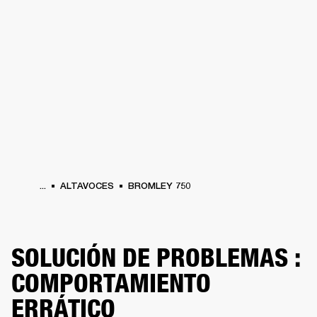
SOLUCIONES EMPRESARIALES
MEMB
TAVOCES
AURICULARES
BATERÍAS
BACKSTAGE
MARSHALL RECORDS
HEN
...
ALTAVOCES
BROMLEY 750
SOLUCIÓN DE PROBLEMAS :
COMPORTAMIENTO
ERRÁTICO