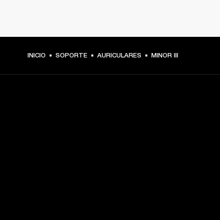
INICIO
SOPORTE
AURICULARES
MINOR III
TU PASE A PRIMERA FILA
Regístrate y consigue:
10 % de descuento en tu primera compra en 
marshall.com. Consulta las exclusiones 
aquí
.
Alertas sobre lanzamientos de productos, ofertas 