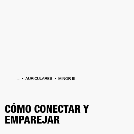
SOLUCIONES EMPRESARIALES
MEMB
TAVOCES
AURICULARES
BATERÍAS
BACKSTAGE
MARSHALL RECORDS
HEN
...
AURICULARES
MINOR III
CÓMO CONECTAR Y
EMPAREJAR