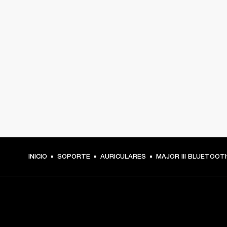
INICIO
SOPORTE
AURICULARES
MAJOR III BLUETOOT
TU PASE A PRIMERA FILA