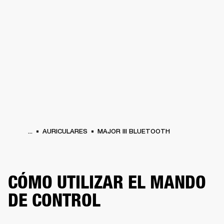
SOLUCIONES EMPRESARIALES
MEMB
TAVOCES
AURICULARES
BATERÍAS
BACKSTAGE
MARSHALL RECORDS
HEN
...
AURICULARES
MAJOR III BLUETOOTH
CÓMO UTILIZAR EL MANDO
DE CONTROL